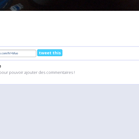
tweet this
e
pour pouvoir ajouter des commentaires !