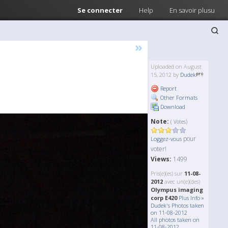
Se connecter
Help
En savoir plusu
»
Uploaded on August
15, 2012 by
Dudek
Report
Other Formats
Download
Note:
( Votes)
pour
Loggez-vous
voter!
Views:
1499
Pris(e)(es) sur
11-08-
2012
avec un(e)(des)
Olympus imaging
corp E420
Plus Info »
Dudek's Photos taken
on 11-08-2012
All photos taken on
11-08-2012