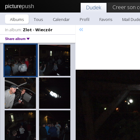
picture
push
Creer son 
Dudek
Albums
Tous
Calendar
Profil
Favoris
Mail Dud
«
In album:
Zlot - Wieczór
Share album