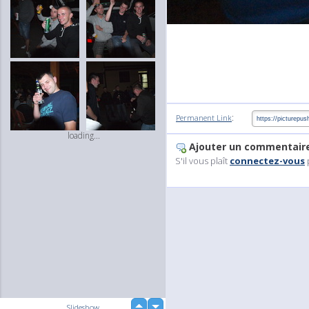
:
Permanent Link
loading...
Ajouter un commentair
S'il vous plaît
connectez-vous
up
Slideshow