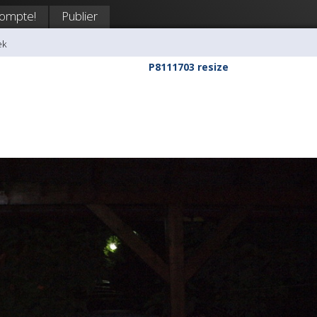
compte!
Publier
ek
P8111703 resize