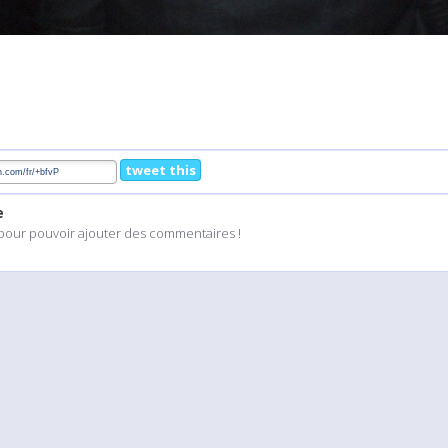
tweet this
e
pour pouvoir ajouter des commentaires !