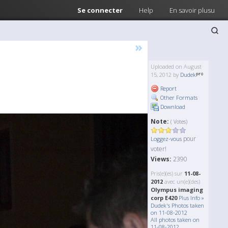
Se connecter
Help
En savoir plusu
»
Uploaded on August
15, 2012 by
Dudek
Report
Other Formats
Download
Note:
( Votes)
pour
Loggez-vous
voter!
Views:
2390
Pris(e)(es) sur
11-08-
2012
avec un(e)(des)
Olympus imaging
corp E420
Plus Info »
Dudek's Photos taken
on 11-08-2012
All photos taken on
11-08-2012