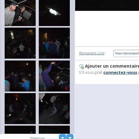
:
Permanent Link
Ajouter un commentair
S'il vous plaît
connectez-vous
up
Slideshow