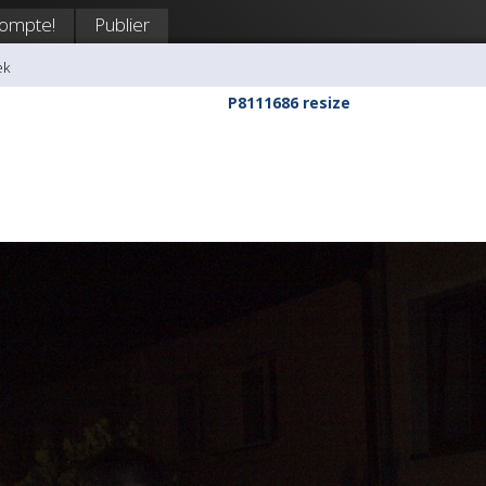
compte!
Publier
ek
P8111686 resize