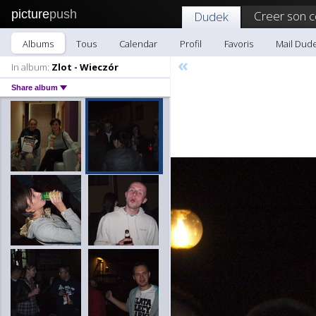
picture
push
Creer son 
Dudek
Albums
Tous
Calendar
Profil
Favoris
Mail Dud
«
In album:
Zlot - Wieczór
Share album