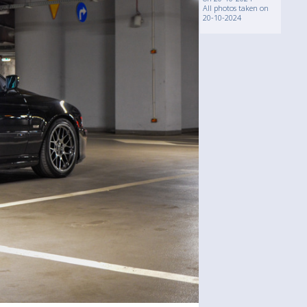
All photos taken on
20-10-2024