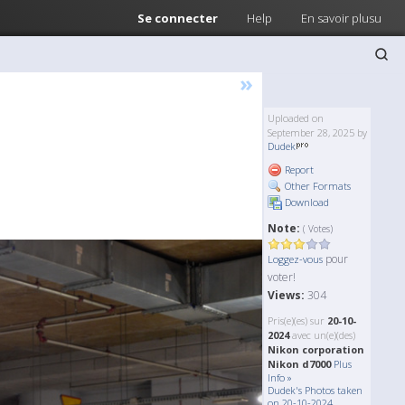
Se connecter
Help
En savoir plusu
»
Uploaded on
September 28, 2025 by
Dudek
Report
Other Formats
Download
Note:
( Votes)
pour
Loggez-vous
voter!
Views:
304
Pris(e)(es) sur
20-10-
2024
avec un(e)(des)
Nikon corporation
Nikon d7000
Plus
Info »
Dudek's Photos taken
on 20-10-2024