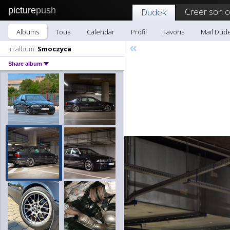
picture
push
Creer son 
Dudek
Albums
Tous
Calendar
Profil
Favoris
Mail Dud
«
In album:
Smoczyca
Share album