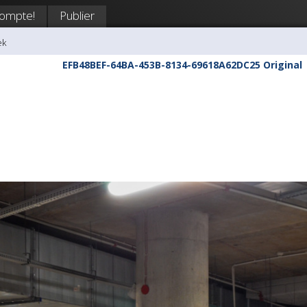
compte!
Publier
ek
EFB48BEF-64BA-453B-8134-69618A62DC25 Original