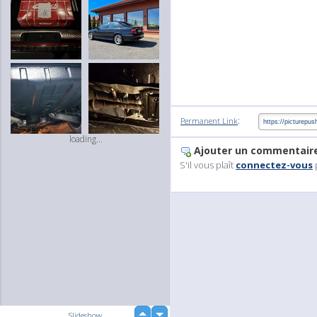
:
Permanent Link
loading...
Ajouter un commentair
S'il vous plaît
connectez-vous
up
Slideshow