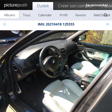
picture
push
Dudek
Creer son compte!
Se connecter
Publi
Albums
Tous
Calendar
Profil
Favoris
Mail Dudek
«
»
IMG 20210418 125555