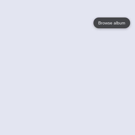
Browse album
Language
English
Nederlands
Français
Votre / vos
Help
En savoir plusu