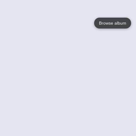
Browse album
Language
English
Nederlands
Français
Jouw
Help
Lees Meer