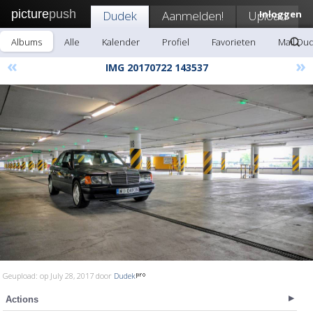
picture
push
Dudek
Aanmelden!
Upload
Inloggen
Albums
Alle
Kalender
Profiel
Favorieten
Mail Du
«
»
IMG 20170722 143537
Geupload: op July 28, 2017 door
Dudek
Actions