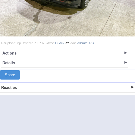
Geupload: op October 23, 2025 door
Dudek
Aan
Album: GSi
Actions
Details
Share
Reacties