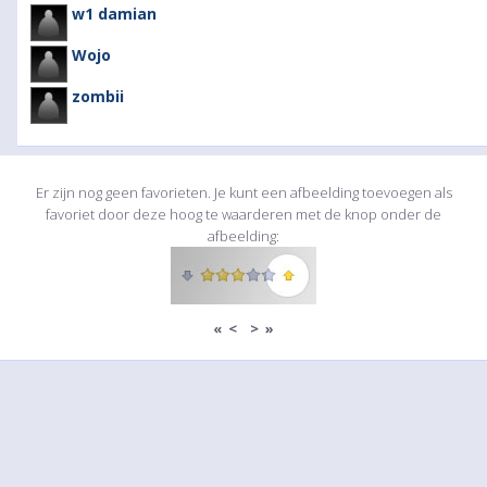
w1 damian
Wojo
zombii
Er zijn nog geen favorieten. Je kunt een afbeelding toevoegen als
favoriet door deze hoog te waarderen met de knop onder de
afbeelding:
«
<
>
»