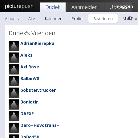
picture
push
Dudek
Aanmelden!
Upload
Inloggen
Albums
Alle
Kalender
Profiel
Favorieten
Mail Du
Dudek's Vrienden
AdrianKierepka
Aleks
Axl Rose
BalbinV8
bobster.trucker
Boniotir
DAFXF
Daro=Hovotrans=
DoBo150