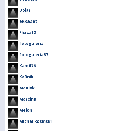
Dolar
eRKaZet
Fhacz12
fotogaleria
fotogaleria87
Kamil36
KoRnik
Maniek
MarcinK.
Melon
Michał Rosiński