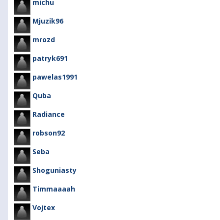
michu
Mjuzik96
mrozd
patryk691
pawelas1991
Quba
Radiance
robson92
Seba
Shoguniasty
Timmaaaah
Vojtex