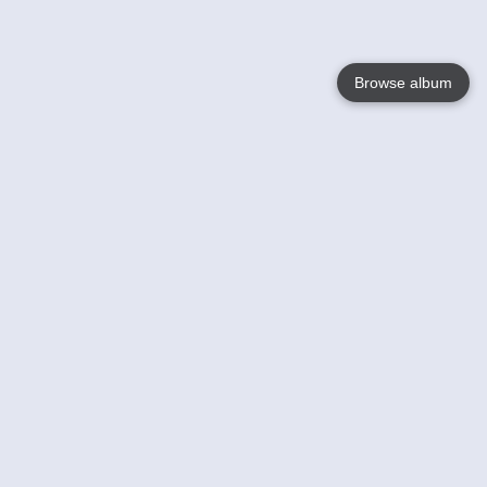
Browse album
Language
English
Nederlands
Français
Jouw
Help
Lees Meer