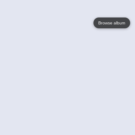
Browse album
Language
English
Nederlands
Français
Jouw
Help
Lees Meer