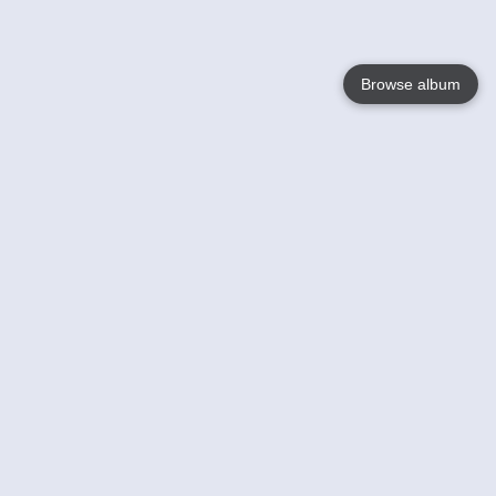
Browse album
Language
English
Nederlands
Français
Jouw
Help
Lees Meer