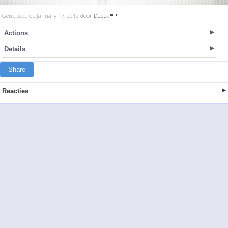
Geupload: op January 17, 2012 door
Dudek
Actions
Details
Share
Reacties