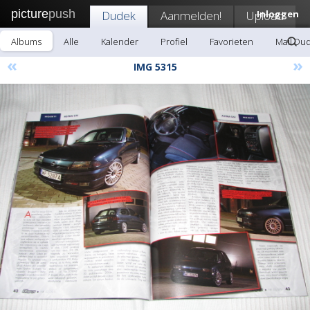
picture
push
Dudek
Aanmelden!
Upload
Inloggen
Albums
Alle
Kalender
Profiel
Favorieten
Mail Du
«
»
IMG 5315